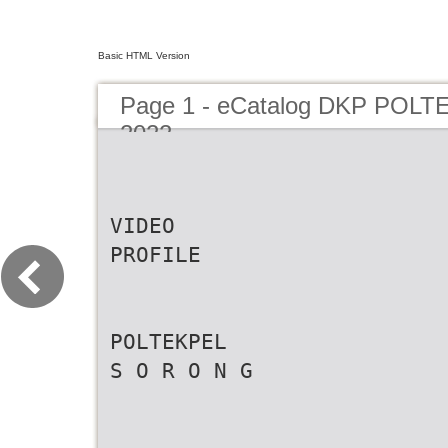
Basic HTML Version
Page 1 - eCatalog DKP POLT
2022
VIDEO
PROFILE
POLTEKPEL
S O R O N G